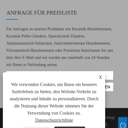
ANFRAGE FÜR PREISLISTE
Für Anfragen zu unseren Produkten wie Keramik-Heizelementen,
Keramik-Pellet-Zündern, Quarzkristall-Zündern,
Aluminiumnitrid-Substraten, batteriebetriebenen Heizelementen,
Siliziumnitrid-Heizelementen oder Preislisten hinterlassen Sie uns
bitte Ihre E-Mail und wir werden uns innerhalb von 24 Stunden
mit Ihnen in Verbindung setzen .
X
Wir verwenden Cookies, um Ihnen ein besseres
Surferlebnis zu bieten, den Website-Verkehr zu
analysieren und Inhalte zu personalisieren. Durch
die Nutzung dieser Website stimmen Sie der
Verwendung von Cookies zu.
Copyright © 2022 Xiamen Green Way
Links
Sitemap
Datenschutzrichtlinie
Electronic Technology Co., Ltd. Alle
RSS
XML
Keramikheizelemente, Keramikpellet -