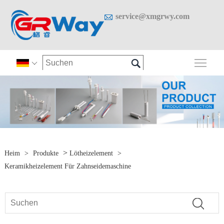

service@xmgrwy.com

Sich

>
Heim
>
Produkte
Lötheizelement
>
Keramikheizelement Für Zahnseidemaschine