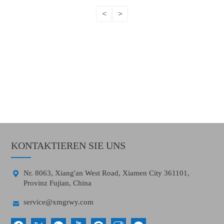
<
>
KONTAKTIEREN SIE UNS

Nr. 8063, Xiang'an West Road, Xiamen City 361101,
Provinz Fujian, China

service@xmgrwy.com