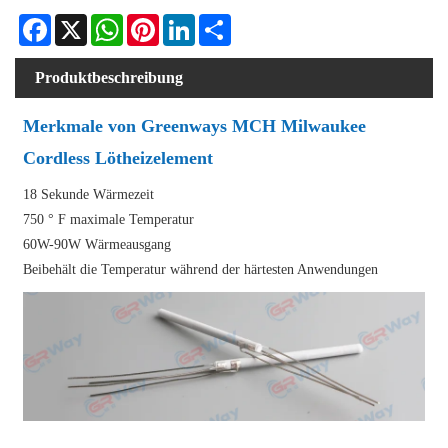
Facebook
X
WhatsApp
Pinterest
LinkedIn
Share
Produktbeschreibung
Merkmale von Greenways MCH Milwaukee
Cordless Lötheizelement
18 Sekunde Wärmezeit
750 ° F maximale Temperatur
60W-90W Wärmeausgang
Beibehält die Temperatur während der härtesten Anwendungen