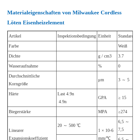
Materialeigenschaften von Milwaukee Cordless
Löten Eisenheizelement
Artikel
Inspektionsbedingung
Einheit
Standard
Farbe
Weiß
Dichte
g / cm3
3.7
Wasseraufnahme
%
0
Durchschnittliche
μm
3 ～ 5
Korngröße
Härte
Last 4.9n
GPA
≥ 15
4.9n
Biegerstärke
MPA
≥274
6,5 ～
20 ～ 500 ℃
7,5
Linearer
1 × 10-6
Expansionskoeffizient
mm/℃
6,5 ～