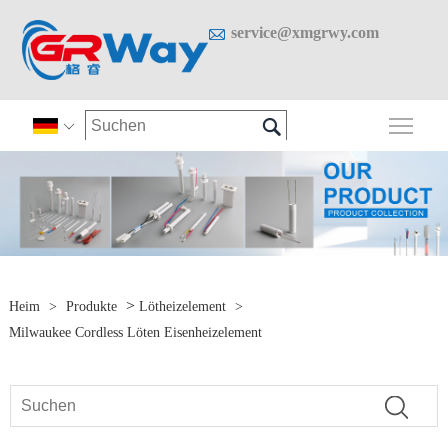

service@xmgrwy.com

Sich

>
Heim
>
Produkte
Lötheizelement
>
Milwaukee Cordless Löten Eisenheizelement