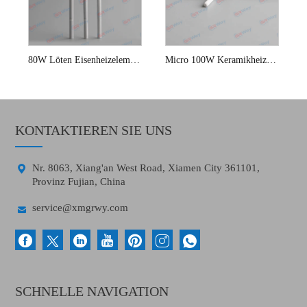
80W Löten Eisenheizelemente
Micro 100W Keramikheizelement
KONTAKTIEREN SIE UNS

Nr. 8063, Xiang'an West Road, Xiamen City 361101,
Provinz Fujian, China

service@xmgrwy.com
SCHNELLE NAVIGATION