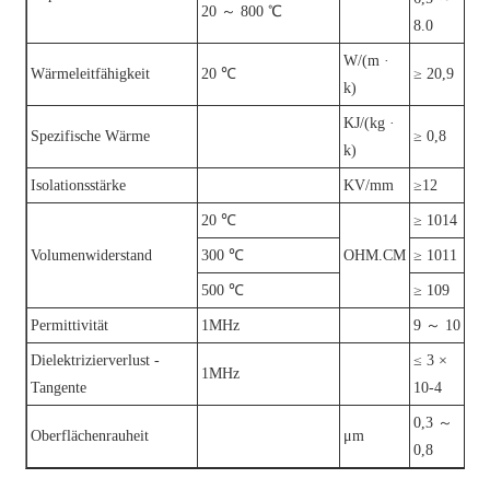
20 ～ 800 ℃
8.0
W/(m ·
Wärmeleitfähigkeit
20 ℃
≥ 20,9
k)
KJ/(kg ·
Spezifische Wärme
≥ 0,8
k)
Isolationsstärke
KV/mm
≥12
20 ℃
≥ 1014
Volumenwiderstand
300 ℃
OHM.CM
≥ 1011
500 ℃
≥ 109
Permittivität
1MHz
9 ～ 10
Dielektrizierverlust -
≤ 3 ×
1MHz
Tangente
10-4
0,3 ～
Oberflächenrauheit
μm
0,8