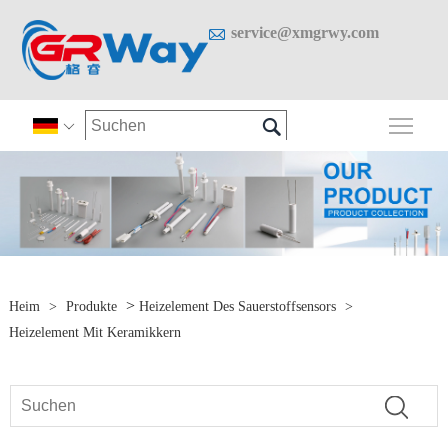

service@xmgrwy.com

Sich

>
Heim
>
Produkte
Heizelement Des Sauerstoffsensors
>
Heizelement Mit Keramikkern