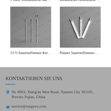
13-V-Sauerstoffsensor-Keramik-Heizelemente
Planare Sauerstoffsensor-Keramik-Heizelemente
KONTAKTIEREN SIE UNS

Nr. 8063, Xiang'an West Road, Xiamen City 361101,
Provinz Fujian, China

service@xmgrwy.com