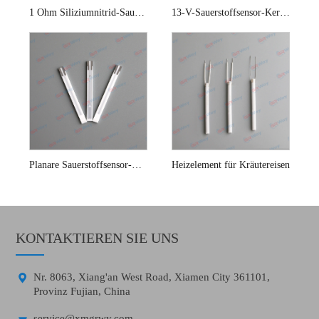
1 Ohm Siliziumnitrid-Sauerstoffsensor-Keramik-Heizelement
13-V-Sauerstoffsensor-Keramik-Heizelemente
Planare Sauerstoffsensor-Keramik-Heizelemente
Heizelement für Kräutereisen
KONTAKTIEREN SIE UNS

Nr. 8063, Xiang'an West Road, Xiamen City 361101,
Provinz Fujian, China

service@xmgrwy.com