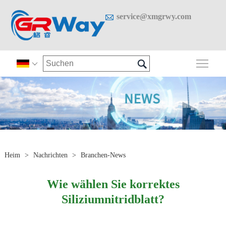

service@xmgrwy.com

Sich

Heim
>
Nachrichten
>
Branchen-News
Wie wählen Sie korrektes
Siliziumnitridblatt?