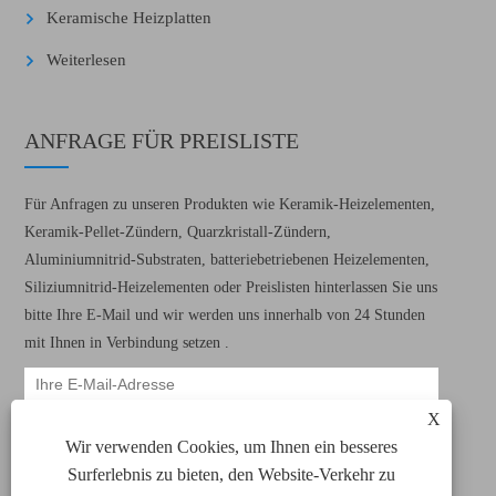
Keramische Heizplatten
Weiterlesen
ANFRAGE FÜR PREISLISTE
Für Anfragen zu unseren Produkten wie Keramik-Heizelementen,
Keramik-Pellet-Zündern, Quarzkristall-Zündern,
Aluminiumnitrid-Substraten, batteriebetriebenen Heizelementen,
Siliziumnitrid-Heizelementen oder Preislisten hinterlassen Sie uns
bitte Ihre E-Mail und wir werden uns innerhalb von 24 Stunden
mit Ihnen in Verbindung setzen .
X
Wir verwenden Cookies, um Ihnen ein besseres
Surferlebnis zu bieten, den Website-Verkehr zu