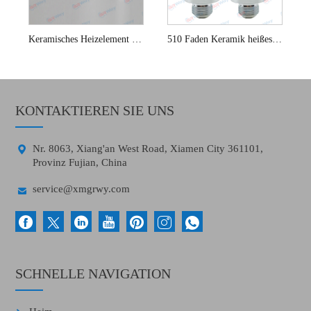
Keramisches Heizelement für Weller Lötkolben
510 Faden Keramik heißes Messerspitze
KONTAKTIEREN SIE UNS

Nr. 8063, Xiang'an West Road, Xiamen City 361101,
Provinz Fujian, China

service@xmgrwy.com
SCHNELLE NAVIGATION