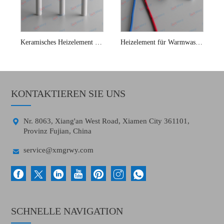
Keramisches Heizelement für Toilettensitz-Bidets
Heizelement für Warmwasserbereiter
KONTAKTIEREN SIE UNS

Nr. 8063, Xiang'an West Road, Xiamen City 361101,
Provinz Fujian, China

service@xmgrwy.com
SCHNELLE NAVIGATION