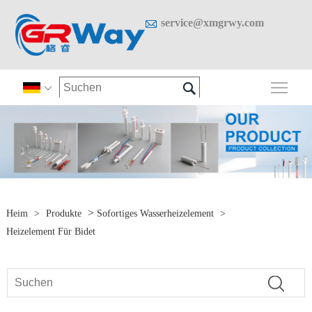

service@xmgrwy.com

Sich

>
Heim
>
Produkte
Sofortiges Wasserheizelement
>
Heizelement Für Bidet