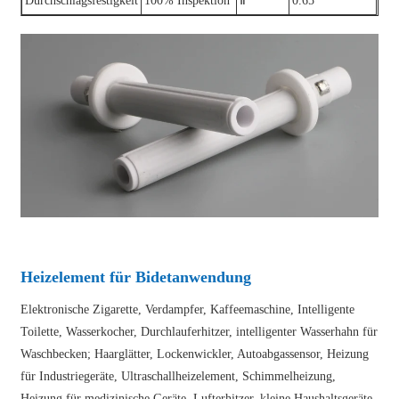
Durchschlagsfestigkeit
100% Inspektion
Ⅱ
0.65
Heizelement für Bidetanwendung
Elektronische Zigarette, Verdampfer, Kaffeemaschine, Intelligente
Toilette, Wasserkocher, Durchlauferhitzer, intelligenter Wasserhahn für
Waschbecken; Haarglätter, Lockenwickler, Autoabgassensor, Heizung
für Industriegeräte, Ultraschallheizelement, Schimmelheizung,
Heizung für medizinische Geräte, Lufterhitzer, kleine Haushaltsgeräte