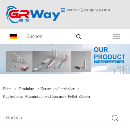

service@xmgrwy.com

Sich

>
Heim
>
Produkte
Keramikpelletzünder
>
Kupferfaden-Aluminiumoxid-Keramik-Pellet-Zünder