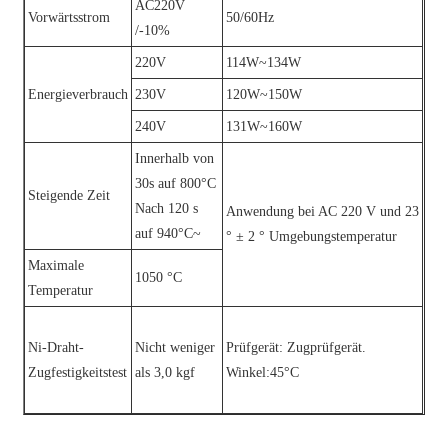
AC220V
Vorwärtsstrom
50/60Hz
/-10%
220V
114W~134W
Energieverbrauch
230V
120W~150W
240V
131W~160W
Innerhalb von
30s auf 800°C
Steigende Zeit
Nach 120 s
Anwendung bei AC 220 V und 23
auf 940°C~
° ± 2 ° Umgebungstemperatur
Maximale
1050 °C
Temperatur
Ni-Draht-
Nicht weniger
Prüfgerät: Zugprüfgerät.
Zugfestigkeitstest
als 3,0 kgf
Winkel:45°C