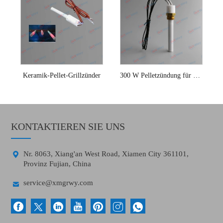
Keramik-Pellet-Grillzünder
300 W Pelletzündung für Holzpelletöfen
KONTAKTIEREN SIE UNS

Nr. 8063, Xiang'an West Road, Xiamen City 361101,
Provinz Fujian, China

service@xmgrwy.com