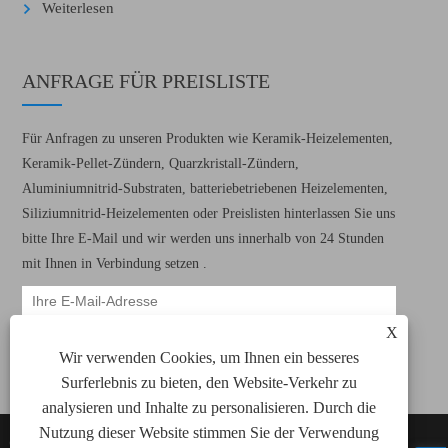
Weiterlesen
ANFRAGE FÜR PREISLISTE
Für Anfragen zu unseren Produkten wie Keramik-Heizelementen,
Keramik-Pellet-Zündern, Quarzkristall-Zündern,
Aluminiumnitrid-Substraten, batteriebetriebenen Heizelementen,
Siliziumnitrid-Heizelementen oder Preislisten hinterlassen Sie uns
bitte Ihre E-Mail und wir werden uns innerhalb von 24 Stunden
mit Ihnen in Verbindung setzen .
X
Wir verwenden Cookies, um Ihnen ein besseres
Surferlebnis zu bieten, den Website-Verkehr zu
analysieren und Inhalte zu personalisieren. Durch die
Nutzung dieser Website stimmen Sie der Verwendung
Copyright © 2022 Xiamen Green Way
Links
Sitemap