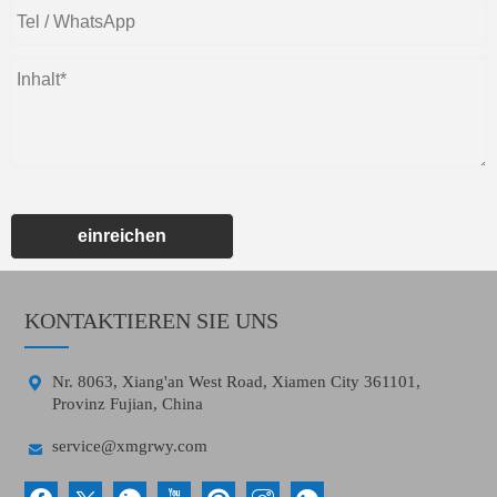
einreichen
KONTAKTIEREN SIE UNS

Nr. 8063, Xiang'an West Road, Xiamen City 361101,
Provinz Fujian, China

service@xmgrwy.com