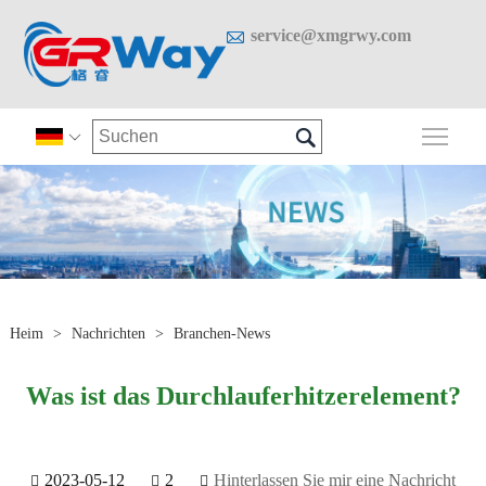

service@xmgrwy.com

Sich

Heim
>
Nachrichten
>
Branchen-News
Was ist das Durchlauferhitzerelement?
2023-05-12
2
Hinterlassen Sie mir eine Nachricht